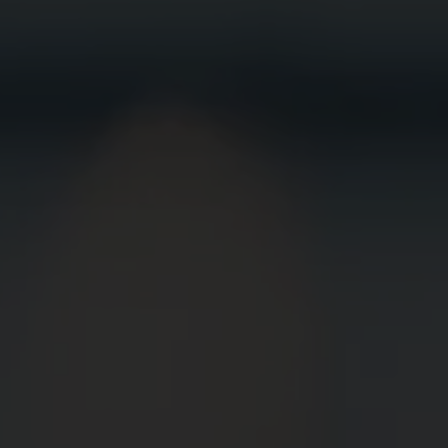
BEWIRB
DICH JETZT
BEI UNS