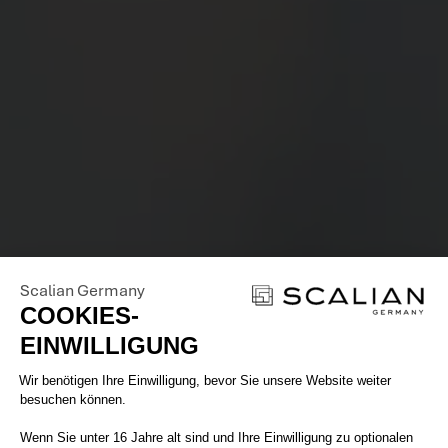
Scalian Germany
COOKIES-
EINWILLIGUNG
Einwilligungsmanagementplattform: 
Wir benötigen Ihre Einwilligung, bevor Sie unsere Website weiter
besuchen können.
Wenn Sie unter 16 Jahre alt sind und Ihre Einwilligung zu optionalen