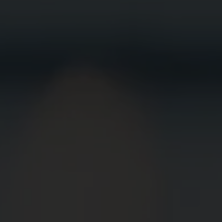
BEWIRB
DICH JETZT
BEI UNS