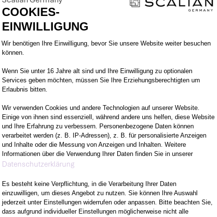
eigenverantwortlich zu übernehmen.
COOKIES-
EINWILLIGUNG
Einwilligungsmanagementplattform: Pa
Wir benötigen Ihre Einwilligung, bevor Sie unsere Website weiter besuchen
können.
Wenn Sie unter 16 Jahre alt sind und Ihre Einwilligung zu optionalen
M VORHABEN
WOMIT DU ÜBERZE
Services geben möchten, müssen Sie Ihre Erziehungsberechtigten um
Erlaubnis bitten.
Wir verwenden Cookies und andere Technologien auf unserer Website.
EUEN KANNST
WER WIR SIND
Einige von ihnen sind essenziell, während andere uns helfen, diese Website
und Ihre Erfahrung zu verbessern. Personenbezogene Daten können
verarbeitet werden (z. B. IP-Adressen), z. B. für personalisierte Anzeigen
LTEST
und Inhalte oder die Messung von Anzeigen und Inhalten. Weitere
Informationen über die Verwendung Ihrer Daten finden Sie in unserer
Axeptio consent
Datenschutzerklärung
Es besteht keine Verpflichtung, in die Verarbeitung Ihrer Daten
einzuwilligen, um dieses Angebot zu nutzen. Sie können Ihre Auswahl
jederzeit unter Einstellungen widerrufen oder anpassen. Bitte beachten Sie,
dass aufgrund individueller Einstellungen möglicherweise nicht alle