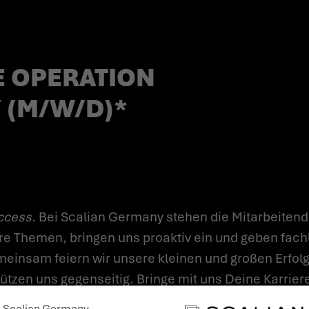
 OPERATION
 (M/W/D)*
ccess.
Bei Scalian Germany stehen die Mitarbeitend
re Themen, bringen uns proaktiv ein und geben fach
einsam feiern wir unsere kleinen und großen Erfolge
tzen uns gegenseitig. Bringe mit uns Deine Karriere
Dich individuell weiterzuentwickeln, Dein Wissen und
Scalian Germany