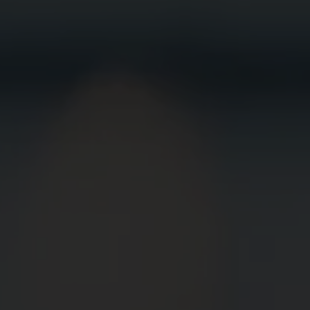
BEWIRB
DICH JETZT
BEI UNS