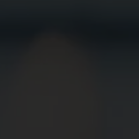
BEWIRB
DICH JETZT
BEI UNS