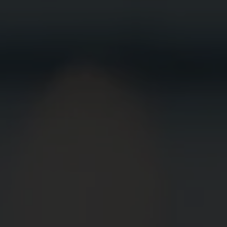
BEWIRB
DICH JETZT
BEI UNS