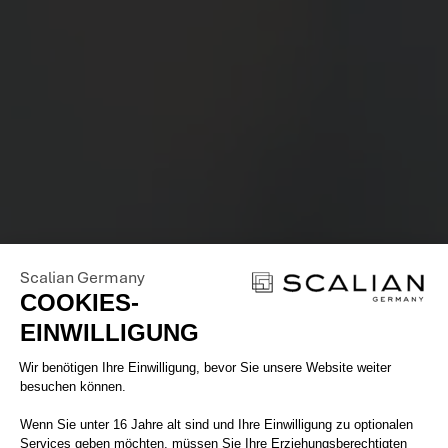
Scalian Germany
COOKIES-
EINWILLIGUNG
Einwilligungsmanagementplattform: 
Wir benötigen Ihre Einwilligung, bevor Sie unsere Website weiter
besuchen können.
Wenn Sie unter 16 Jahre alt sind und Ihre Einwilligung zu optionalen
Services geben möchten, müssen Sie Ihre Erziehungsberechtigten