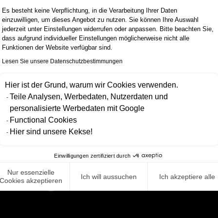
for growth. Bei Scalian Germany
Es besteht keine Verpflichtung, in die Verarbeitung Ihrer Daten
wird mir Raum für beruflichen
einzuwilligen, um dieses Angebot zu nutzen. Sie können Ihre Auswahl
jederzeit unter Einstellungen widerrufen oder anpassen. Bitte beachten Sie,
und persönlichen Wachstum
dass aufgrund individueller Einstellungen möglicherweise nicht alle
geboten. Mit inspirierenden
Funktionen der Website verfügbar sind.
Menschen arbeiten wir
Lesen Sie unsere Datenschutzbestimmungen
gemeinsam an unseren
Hier ist der Grund, warum wir Cookies verwenden.
Visionen, Zielen und uns selbst.
Teile Analysen, Werbedaten, Nutzerdaten und
personalisierte Werbedaten mit Google
Functional Cookies
Hier sind unsere Kekse!
Einwilligungen zertifiziert durch
ITS
.
Nur essenzielle
Ich will aussuchen
Ich akzeptiere alle
Cookies akzeptieren