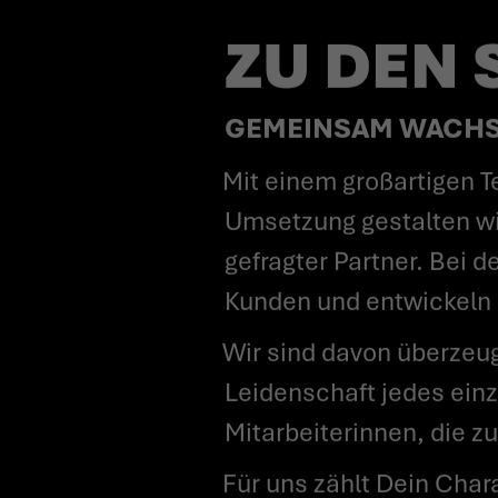
ZU DEN
GEMEINSAM WACHSE
Mit einem großartigen Team sowie einer einzigartigen Kombination aus Beratung und
Umsetzung gestalten wir
gefragter Partner. Bei 
Kunden und entwickeln u
Wir sind davon überzeugt, dass die Basis unseres Erfolges auf dem Engagement und der
Leidenschaft jedes ein
Mitarbeiterinnen, die z
Für uns zählt Dein Charakter, Wille und Engagement. Wir betrachten uns nicht nur als