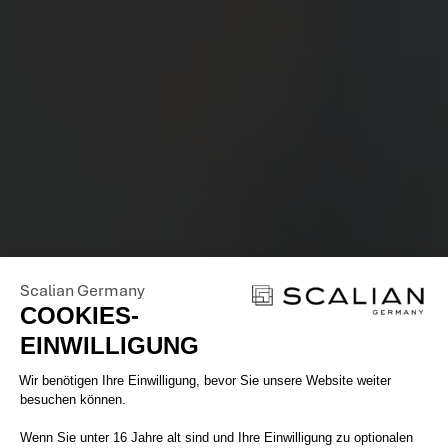
Scalian Germany
COOKIES-
EINWILLIGUNG
Einwilligungsmanagementplattform: 
Wir benötigen Ihre Einwilligung, bevor Sie unsere Website weiter
besuchen können.
Wenn Sie unter 16 Jahre alt sind und Ihre Einwilligung zu optionalen