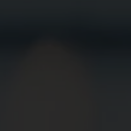
BEWIRB
DICH JETZT
BEI UNS