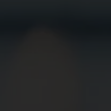
BEWIRB
DICH JETZT
BEI UNS