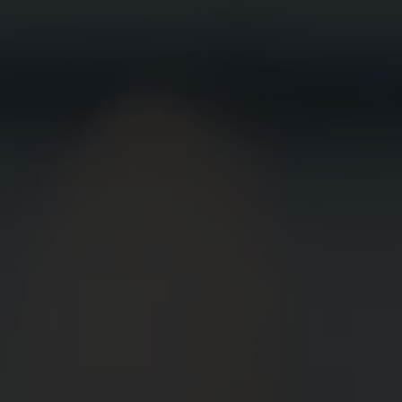
BEWIRB
DICH JETZT
BEI UNS