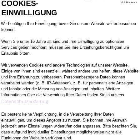
COOKIES-
EINWILLIGUNG
Einwilligungsmanagementplattform: Pa
Wir benötigen Ihre Einwilligung, bevor Sie unsere Website weiter besuchen
können.
M VORHABEN
WOMIT DU ÜBERZE
Wenn Sie unter 16 Jahre alt sind und Ihre Einwilligung zu optionalen
Services geben möchten, müssen Sie Ihre Erziehungsberechtigten um
Erlaubnis bitten.
EUEN KANNST
WER WIR SIND
Wir verwenden Cookies und andere Technologien auf unserer Website.
Einige von ihnen sind essenziell, während andere uns helfen, diese Website
und Ihre Erfahrung zu verbessern. Personenbezogene Daten können
verarbeitet werden (z. B. IP-Adressen), z. B. für personalisierte Anzeigen
LTEST
und Inhalte oder die Messung von Anzeigen und Inhalten. Weitere
Informationen über die Verwendung Ihrer Daten finden Sie in unserer
Axeptio consent
Datenschutzerklärung
Es besteht keine Verpflichtung, in die Verarbeitung Ihrer Daten
einzuwilligen, um dieses Angebot zu nutzen. Sie können Ihre Auswahl
jederzeit unter Einstellungen widerrufen oder anpassen. Bitte beachten Sie,
dass aufgrund individueller Einstellungen möglicherweise nicht alle
Funktionen der Website verfügbar sind.