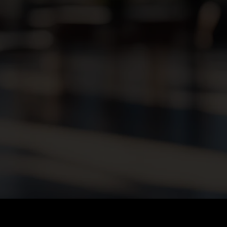
LTANT (M/W/D)*