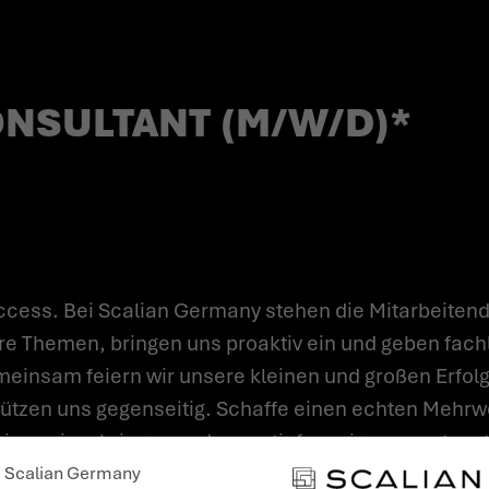
NSULTANT (M/W/D)*
cess. Bei Scalian Germany stehen die Mitarbeitend
re Themen, bringen uns proaktiv ein und geben fach
einsam feiern wir unsere kleinen und großen Erfolge
ützen uns gegenseitig. Schaffe einen echten Mehrwer
isse einzubringen und zu vertiefen, eigenverantwor
ie andere zu inspirieren und zu motivieren.
Scalian Germany