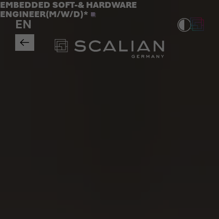
Jobs
EMBEDDED SOFT-& HARDWARE
>
ENGINEER(M/W/D)*
EN