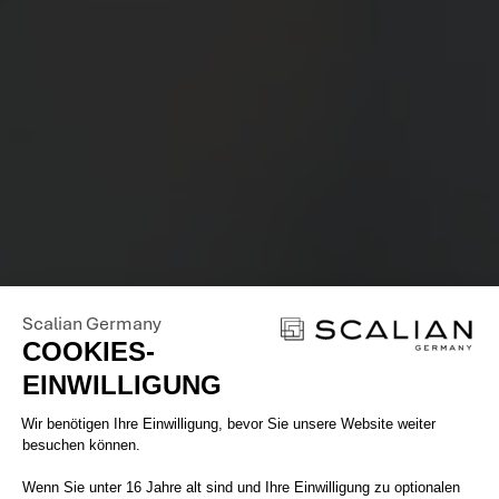
Scalian Germany
COOKIES-
EINWILLIGUNG
Einwilligungsmanagementplattform: 
Wir benötigen Ihre Einwilligung, bevor Sie unsere Website weiter
besuchen können.
Wenn Sie unter 16 Jahre alt sind und Ihre Einwilligung zu optionalen