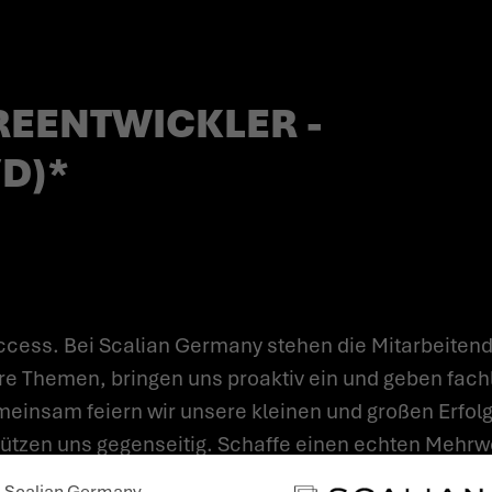
REENTWICKLER -
D)*
cess. Bei Scalian Germany stehen die Mitarbeitend
re Themen, bringen uns proaktiv ein und geben fach
einsam feiern wir unsere kleinen und großen Erfolge
ützen uns gegenseitig. Schaffe einen echten Mehrwer
isse einzubringen und zu vertiefen, eigenverantwor
Scalian Germany