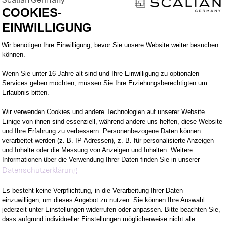
ie andere zu inspirieren und zu motivieren.
COOKIES-
EINWILLIGUNG
Einwilligungsmanagementplattform: Pa
Wir benötigen Ihre Einwilligung, bevor Sie unsere Website weiter besuchen
können.
Wenn Sie unter 16 Jahre alt sind und Ihre Einwilligung zu optionalen
M VORHABEN
WOMIT DU ÜBERZE
Services geben möchten, müssen Sie Ihre Erziehungsberechtigten um
Erlaubnis bitten.
Wir verwenden Cookies und andere Technologien auf unserer Website.
EUEN KANNST
WER WIR SIND
Einige von ihnen sind essenziell, während andere uns helfen, diese Website
und Ihre Erfahrung zu verbessern. Personenbezogene Daten können
verarbeitet werden (z. B. IP-Adressen), z. B. für personalisierte Anzeigen
LTEST
und Inhalte oder die Messung von Anzeigen und Inhalten. Weitere
Informationen über die Verwendung Ihrer Daten finden Sie in unserer
Axeptio consent
Datenschutzerklärung
Es besteht keine Verpflichtung, in die Verarbeitung Ihrer Daten
einzuwilligen, um dieses Angebot zu nutzen. Sie können Ihre Auswahl
jederzeit unter Einstellungen widerrufen oder anpassen. Bitte beachten Sie,
dass aufgrund individueller Einstellungen möglicherweise nicht alle