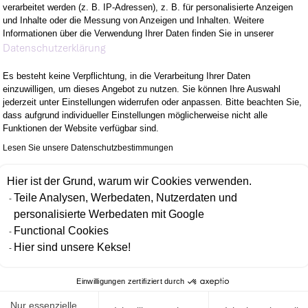
verarbeitet werden (z. B. IP-Adressen), z. B. für personalisierte Anzeigen
und Inhalte oder die Messung von Anzeigen und Inhalten. Weitere
Informationen über die Verwendung Ihrer Daten finden Sie in unserer
Axeptio consent
Datenschutzerklärung
Es besteht keine Verpflichtung, in die Verarbeitung Ihrer Daten
M VORHABEN
WOMIT DU ÜBERZE
einzuwilligen, um dieses Angebot zu nutzen. Sie können Ihre Auswahl
jederzeit unter Einstellungen widerrufen oder anpassen. Bitte beachten Sie,
dass aufgrund individueller Einstellungen möglicherweise nicht alle
Funktionen der Website verfügbar sind.
EUEN KANNST
WER WIR SIND
Lesen Sie unsere Datenschutzbestimmungen
Hier ist der Grund, warum wir Cookies verwenden.
LTEST
Teile Analysen, Werbedaten, Nutzerdaten und
personalisierte Werbedaten mit Google
Functional Cookies
zen der Gleichbehandlung und Nichtdiskriminierung. Die Vielfalt 
Hier sind unsere Kekse!
 Hautfarbe, Alter, Herkunft, persönliche Interessen, Religion, sex
 als Bereicherung. Diskriminierendes Verhalten wird von uns nicht 
Einwilligungen zertifiziert durch
ch die Unterzeichnung der Charta der Vielfalt bekräftigt.
Nur essenzielle