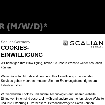
R (M/W/D)*
Scalian Germany
COOKIES-
EINWILLIGUNG
Einwilligungsmanagementplattform: Pa
Wir benötigen Ihre Einwilligung, bevor Sie unsere Website weiter besuchen
cess. Bei Scalian Germany stehen die Mitarbeitend
können.
re Themen, bringen uns proaktiv ein und geben fach
Wenn Sie unter 16 Jahre alt sind und Ihre Einwilligung zu optionalen
einsam feiern wir unsere kleinen und großen Erfolge
Services geben möchten, müssen Sie Ihre Erziehungsberechtigten um
Erlaubnis bitten.
ützen uns gegenseitig. Schaffe einen echten Mehrwer
isse einzubringen und zu vertiefen, eigenverantwor
Wir verwenden Cookies und andere Technologien auf unserer Website.
Einige von ihnen sind essenziell, während andere uns helfen, diese Website
ie andere zu inspirieren und zu motivieren.
und Ihre Erfahrung zu verbessern. Personenbezogene Daten können