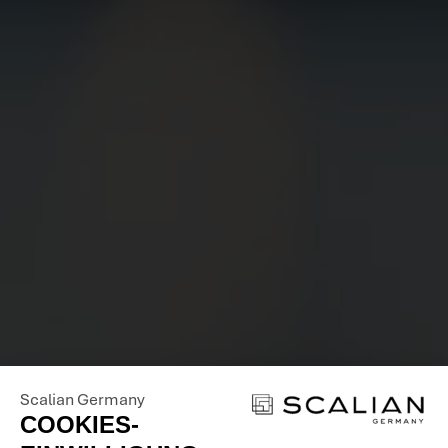
BEWIRB
DICH JETZT
BEI UNS
Scalian Germany
COOKIES-