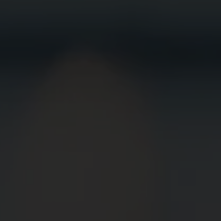
BEWIRB
DICH JETZT
BEI UNS