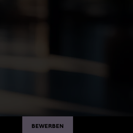
/W/D)*
BEWERBEN