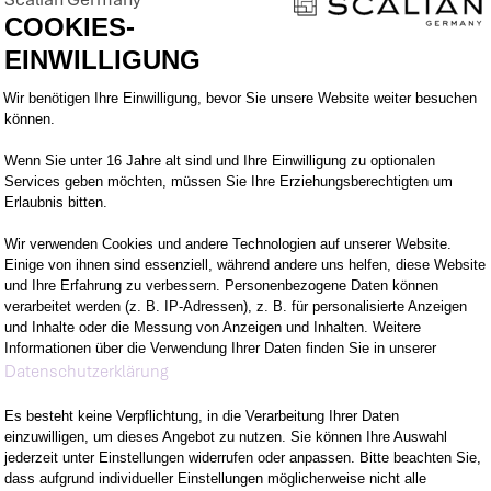
e andere zu inspirieren und zu motivieren.
COOKIES-
EINWILLIGUNG
Einwilligungsmanagementplattform: Pa
Wir benötigen Ihre Einwilligung, bevor Sie unsere Website weiter besuchen
können.
Wenn Sie unter 16 Jahre alt sind und Ihre Einwilligung zu optionalen
M VORHABEN
WOMIT DU ÜBERZE
Services geben möchten, müssen Sie Ihre Erziehungsberechtigten um
Erlaubnis bitten.
Wir verwenden Cookies und andere Technologien auf unserer Website.
EUEN KANNST
WER WIR SIND
Einige von ihnen sind essenziell, während andere uns helfen, diese Website
und Ihre Erfahrung zu verbessern. Personenbezogene Daten können
verarbeitet werden (z. B. IP-Adressen), z. B. für personalisierte Anzeigen
LTEST
und Inhalte oder die Messung von Anzeigen und Inhalten. Weitere
Informationen über die Verwendung Ihrer Daten finden Sie in unserer
Axeptio consent
Datenschutzerklärung
Es besteht keine Verpflichtung, in die Verarbeitung Ihrer Daten
einzuwilligen, um dieses Angebot zu nutzen. Sie können Ihre Auswahl
jederzeit unter Einstellungen widerrufen oder anpassen. Bitte beachten Sie,
dass aufgrund individueller Einstellungen möglicherweise nicht alle