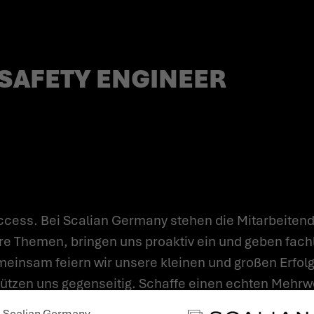
SAFETY ENGINEER
cess. Bei Scalian Germany stehen die Mitarbeitend
re Themen, bringen uns proaktiv ein und geben fach
einsam feiern wir unsere kleinen und großen Erfolge
ützen uns gegenseitig. Schaffe einen echten Mehrwer
isse einzubringen und zu vertiefen, eigenverantwor
Scalian Germany