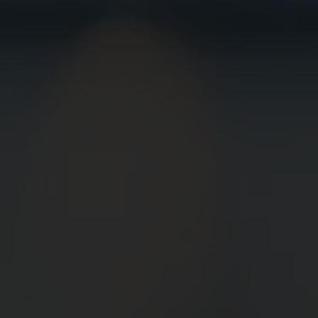
BEWIRB
DICH JETZT
BEI UNS