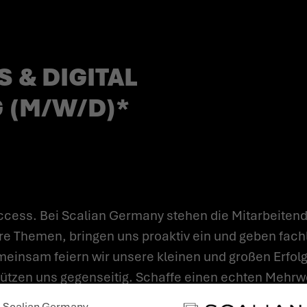
 & DIGITAL
 (M/W/D)*
cess. Bei Scalian Germany stehen die Mitarbeitend
re Themen, bringen uns proaktiv ein und geben fach
einsam feiern wir unsere kleinen und großen Erfolge
ützen uns gegenseitig. Schaffe einen echten Mehrwer
isse einzubringen und zu vertiefen, eigenverantwor
Scalian Germany