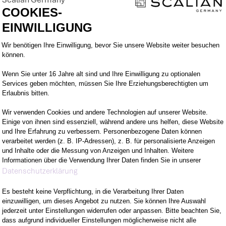
ie andere zu inspirieren und zu motivieren.
COOKIES-
EINWILLIGUNG
Einwilligungsmanagementplattform: Pa
Wir benötigen Ihre Einwilligung, bevor Sie unsere Website weiter besuchen
können.
Wenn Sie unter 16 Jahre alt sind und Ihre Einwilligung zu optionalen
M VORHABEN
WOMIT DU ÜBERZE
Services geben möchten, müssen Sie Ihre Erziehungsberechtigten um
Erlaubnis bitten.
Wir verwenden Cookies und andere Technologien auf unserer Website.
EUEN KANNST
WER WIR SIND
Einige von ihnen sind essenziell, während andere uns helfen, diese Website
und Ihre Erfahrung zu verbessern. Personenbezogene Daten können
verarbeitet werden (z. B. IP-Adressen), z. B. für personalisierte Anzeigen
LTEST
und Inhalte oder die Messung von Anzeigen und Inhalten. Weitere
Informationen über die Verwendung Ihrer Daten finden Sie in unserer
Axeptio consent
Datenschutzerklärung
Es besteht keine Verpflichtung, in die Verarbeitung Ihrer Daten
einzuwilligen, um dieses Angebot zu nutzen. Sie können Ihre Auswahl
jederzeit unter Einstellungen widerrufen oder anpassen. Bitte beachten Sie,
dass aufgrund individueller Einstellungen möglicherweise nicht alle