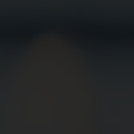
BEWIRB
DICH JETZT
BEI UNS