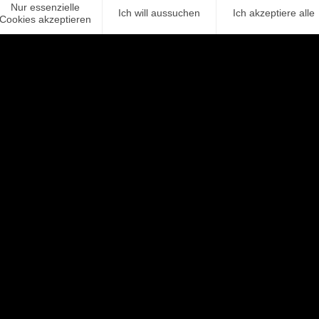
ch die Unterzeichnung der Charta der Vielfalt bekräftigt.
Nur essenzielle
Ich will aussuchen
Ich akzeptiere alle
Cookies akzeptieren