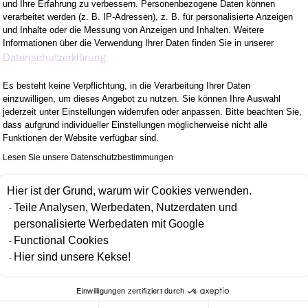
und Ihre Erfahrung zu verbessern. Personenbezogene Daten können
ie andere zu inspirieren und zu motivieren.
verarbeitet werden (z. B. IP-Adressen), z. B. für personalisierte Anzeigen
und Inhalte oder die Messung von Anzeigen und Inhalten. Weitere
Informationen über die Verwendung Ihrer Daten finden Sie in unserer
Axeptio consent
Datenschutzerklärung
Es besteht keine Verpflichtung, in die Verarbeitung Ihrer Daten
einzuwilligen, um dieses Angebot zu nutzen. Sie können Ihre Auswahl
M VORHABEN
WOMIT DU ÜBERZE
jederzeit unter Einstellungen widerrufen oder anpassen. Bitte beachten Sie,
dass aufgrund individueller Einstellungen möglicherweise nicht alle
Funktionen der Website verfügbar sind.
EUEN KANNST
WER WIR SIND
Lesen Sie unsere Datenschutzbestimmungen
Hier ist der Grund, warum wir Cookies verwenden.
LTEST
Teile Analysen, Werbedaten, Nutzerdaten und
personalisierte Werbedaten mit Google
Functional Cookies
Hier sind unsere Kekse!
zen der Gleichbehandlung und Nichtdiskriminierung. Die Vielfalt 
 Hautfarbe, Alter, Herkunft, persönliche Interessen, Religion, sex
Einwilligungen zertifiziert durch
 als Bereicherung. Diskriminierendes Verhalten wird von uns nicht 