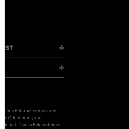
UGST
unserer Mitarbeiterinnen und
uelle Orientierung und
toleriert. Dieses Bekenntnis zu