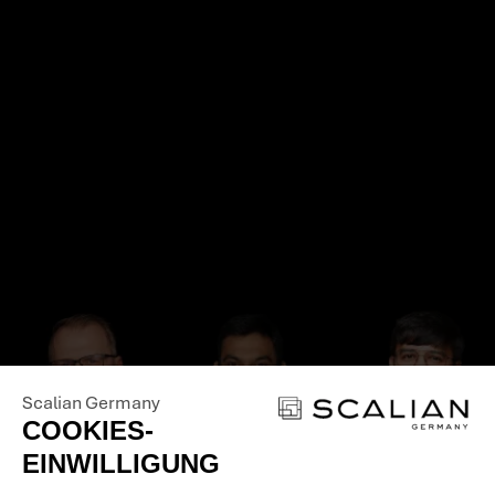
Scalian Germany
COOKIES-
EINWILLIGUNG