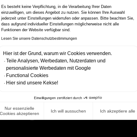
for growth. Bei Scalian Germany
Es besteht keine Verpflichtung, in die Verarbeitung Ihrer Daten
wird mir Raum für beruflichen
einzuwilligen, um dieses Angebot zu nutzen. Sie können Ihre Auswahl
jederzeit unter Einstellungen widerrufen oder anpassen. Bitte beachten Sie,
und persönlichen Wachstum
dass aufgrund individueller Einstellungen möglicherweise nicht alle
geboten. Mit inspirierenden
Funktionen der Website verfügbar sind.
Menschen arbeiten wir
Lesen Sie unsere Datenschutzbestimmungen
gemeinsam an unseren
Hier ist der Grund, warum wir Cookies verwenden.
Visionen, Zielen und uns selbst.
Teile Analysen, Werbedaten, Nutzerdaten und
personalisierte Werbedaten mit Google
Functional Cookies
Hier sind unsere Kekse!
Einwilligungen zertifiziert durch
ITS
.
Nur essenzielle
Ich will aussuchen
Ich akzeptiere alle
Cookies akzeptieren