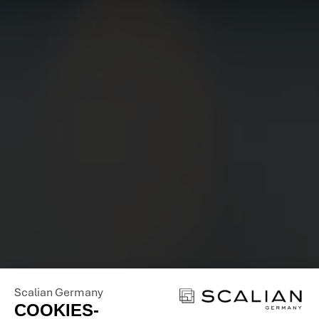
BEWIRB
DICH JETZT
BEI UNS
Scalian Germany
COOKIES-