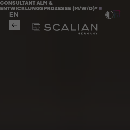
Jobs
CONSULTANT ALM &
>
ENTWICKLUNGSPROZESSE (M/W/D)*
EN