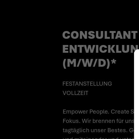
ENTWICKLUNGSP
CONSULTANT 
ENTWICKLUN
(M/W/D)*
FESTANSTELLUNG
VOLLZEIT
Empower People. Create Suc
Fokus. Wir brennen für unse
tagtäglich unser Bestes. Gem