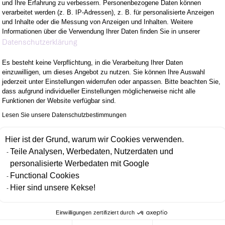
tzen uns gegenseitig. Starte mit uns Deine Karriere 
und Ihre Erfahrung zu verbessern. Personenbezogene Daten können
verarbeitet werden (z. B. IP-Adressen), z. B. für personalisierte Anzeigen
uell weiterzuentwickeln, Dein Wissen auszubauen, 
und Inhalte oder die Messung von Anzeigen und Inhalten. Weitere
nehmen.
Informationen über die Verwendung Ihrer Daten finden Sie in unserer
Axeptio consent
Datenschutzerklärung
Es besteht keine Verpflichtung, in die Verarbeitung Ihrer Daten
einzuwilligen, um dieses Angebot zu nutzen. Sie können Ihre Auswahl
jederzeit unter Einstellungen widerrufen oder anpassen. Bitte beachten Sie,
dass aufgrund individueller Einstellungen möglicherweise nicht alle
Funktionen der Website verfügbar sind.
M VORHABEN
WOMIT DU ÜBERZE
Lesen Sie unsere Datenschutzbestimmungen
EUEN KANNST
WER WIR SIND
Hier ist der Grund, warum wir Cookies verwenden.
Teile Analysen, Werbedaten, Nutzerdaten und
personalisierte Werbedaten mit Google
LTEST
Functional Cookies
Hier sind unsere Kekse!
Einwilligungen zertifiziert durch
zen der Gleichbehandlung und Nichtdiskriminierung. Die Vielfalt 