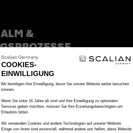
ROZESSE (M/W/D
ALM &
GSPROZESSE
Scalian Germany
COOKIES-
EINWILLIGUNG
Einwilligungsmanagementplattform: Pa
Wir benötigen Ihre Einwilligung, bevor Sie unsere Website weiter besuchen
können.
Wenn Sie unter 16 Jahre alt sind und Ihre Einwilligung zu optionalen
cess. Bei Scalian Germany stehen die Mitarbeitend
Services geben möchten, müssen Sie Ihre Erziehungsberechtigten um
Erlaubnis bitten.
re Themen, bringen uns proaktiv ein und geben fach
einsam feiern wir unsere kleinen und großen Erfolge
Wir verwenden Cookies und andere Technologien auf unserer Website.
Einige von ihnen sind essenziell, während andere uns helfen, diese Website