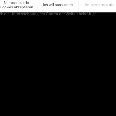
 Hautfarbe, Alter, Herkunft, persönliche Interessen, Religion, sex
Nur essenzielle
Ich will aussuchen
Ich akzeptiere alle
Cookies akzeptieren
 als Bereicherung. Diskriminierendes Verhalten wird von uns nicht 
ch die Unterzeichnung der Charta der Vielfalt bekräftigt.