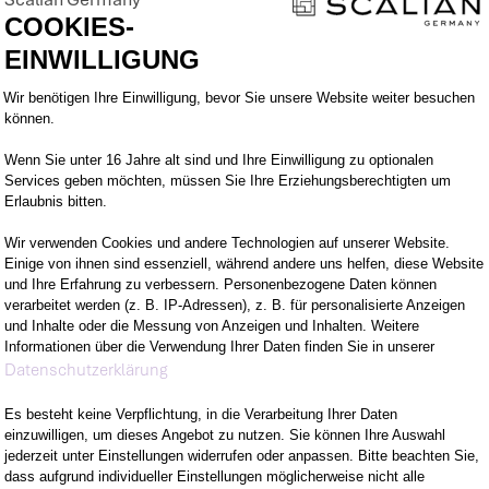
eigenverantwortlich zu übernehmen.
COOKIES-
EINWILLIGUNG
Einwilligungsmanagementplattform: Pa
Wir benötigen Ihre Einwilligung, bevor Sie unsere Website weiter besuchen
können.
Wenn Sie unter 16 Jahre alt sind und Ihre Einwilligung zu optionalen
M VORHABEN
WOMIT DU ÜBERZE
Services geben möchten, müssen Sie Ihre Erziehungsberechtigten um
Erlaubnis bitten.
Wir verwenden Cookies und andere Technologien auf unserer Website.
EUEN KANNST
WER WIR SIND
Einige von ihnen sind essenziell, während andere uns helfen, diese Website
und Ihre Erfahrung zu verbessern. Personenbezogene Daten können
verarbeitet werden (z. B. IP-Adressen), z. B. für personalisierte Anzeigen
LTEST
und Inhalte oder die Messung von Anzeigen und Inhalten. Weitere
Informationen über die Verwendung Ihrer Daten finden Sie in unserer
Axeptio consent
Datenschutzerklärung
Es besteht keine Verpflichtung, in die Verarbeitung Ihrer Daten
einzuwilligen, um dieses Angebot zu nutzen. Sie können Ihre Auswahl
jederzeit unter Einstellungen widerrufen oder anpassen. Bitte beachten Sie,
dass aufgrund individueller Einstellungen möglicherweise nicht alle