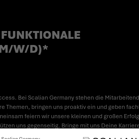
 FUNKTIONALE
(M/W/D)*
cess. Bei Scalian Germany stehen die Mitarbeitend
re Themen, bringen uns proaktiv ein und geben fach
einsam feiern wir unsere kleinen und großen Erfolge
tzen uns gegenseitig. Bringe mit uns Deine Karriere
Dich individuell weiterzuentwickeln, Dein Wissen und
Scalian Germany