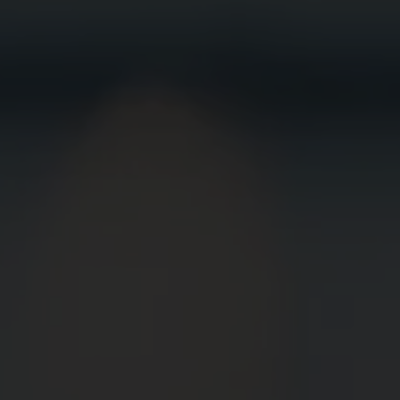
BEWIRB
DICH JETZT
BEI UNS