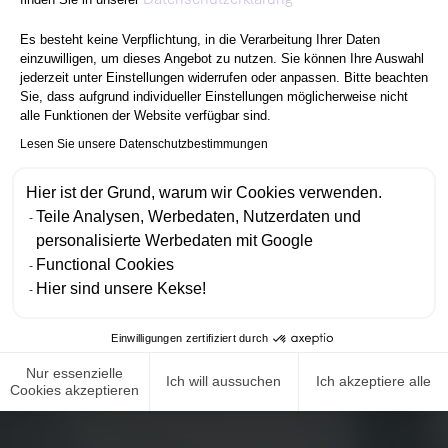
Es besteht keine Verpflichtung, in die Verarbeitung Ihrer Daten
einzuwilligen, um dieses Angebot zu nutzen. Sie können Ihre Auswahl
jederzeit unter Einstellungen widerrufen oder anpassen. Bitte beachten
Sie, dass aufgrund individueller Einstellungen möglicherweise nicht
alle Funktionen der Website verfügbar sind.
Lesen Sie unsere Datenschutzbestimmungen
Hier ist der Grund, warum wir Cookies verwenden.
Teile Analysen, Werbedaten, Nutzerdaten und
personalisierte Werbedaten mit Google
Functional Cookies
Hier sind unsere Kekse!
Einwilligungen zertifiziert durch
Nur essenzielle
Ich will aussuchen
Ich akzeptiere alle
Cookies akzeptieren