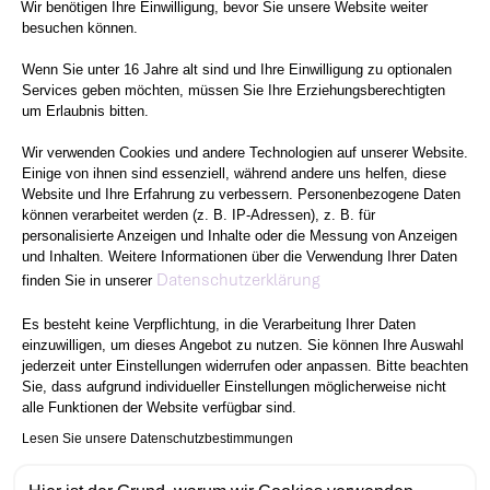
Einwilligungsmanagementplattform: 
Wir benötigen Ihre Einwilligung, bevor Sie unsere Website weiter
besuchen können.
Wenn Sie unter 16 Jahre alt sind und Ihre Einwilligung zu optionalen
Services geben möchten, müssen Sie Ihre Erziehungsberechtigten
um Erlaubnis bitten.
Wir verwenden Cookies und andere Technologien auf unserer Website.
Einige von ihnen sind essenziell, während andere uns helfen, diese
Website und Ihre Erfahrung zu verbessern. Personenbezogene Daten
können verarbeitet werden (z. B. IP-Adressen), z. B. für
personalisierte Anzeigen und Inhalte oder die Messung von Anzeigen
und Inhalten. Weitere Informationen über die Verwendung Ihrer Daten
Axeptio consent
Datenschutzerklärung
finden Sie in unserer
Es besteht keine Verpflichtung, in die Verarbeitung Ihrer Daten
einzuwilligen, um dieses Angebot zu nutzen. Sie können Ihre Auswahl
jederzeit unter Einstellungen widerrufen oder anpassen. Bitte beachten
Sie, dass aufgrund individueller Einstellungen möglicherweise nicht
alle Funktionen der Website verfügbar sind.
Lesen Sie unsere Datenschutzbestimmungen