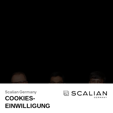
Scalian Germany
COOKIES-
EINWILLIGUNG