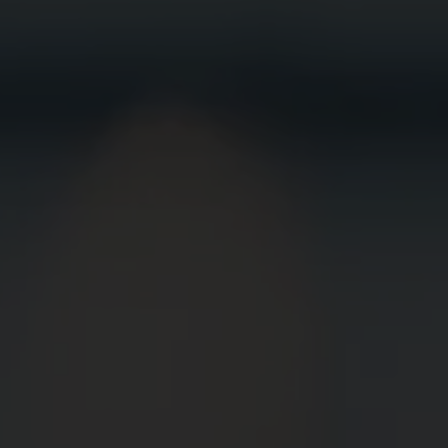
BEWIRB
DICH JETZT
BEI UNS