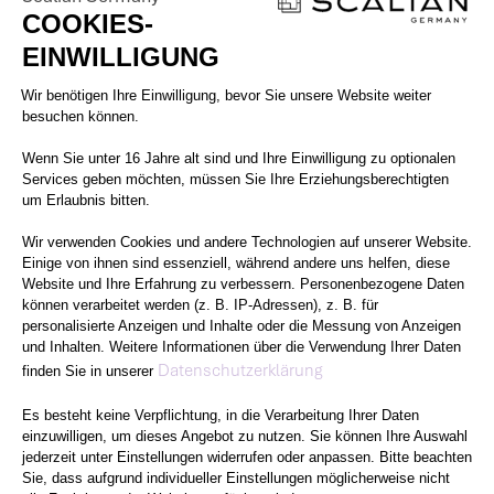
COOKIES-
EINWILLIGUNG
Einwilligungsmanagementplattform: 
Wir benötigen Ihre Einwilligung, bevor Sie unsere Website weiter
besuchen können.
Wenn Sie unter 16 Jahre alt sind und Ihre Einwilligung zu optionalen
Services geben möchten, müssen Sie Ihre Erziehungsberechtigten
um Erlaubnis bitten.
Wir verwenden Cookies und andere Technologien auf unserer Website.
Einige von ihnen sind essenziell, während andere uns helfen, diese
Website und Ihre Erfahrung zu verbessern. Personenbezogene Daten
können verarbeitet werden (z. B. IP-Adressen), z. B. für
personalisierte Anzeigen und Inhalte oder die Messung von Anzeigen
und Inhalten. Weitere Informationen über die Verwendung Ihrer Daten
Axeptio consent
Datenschutzerklärung
finden Sie in unserer
Es besteht keine Verpflichtung, in die Verarbeitung Ihrer Daten
einzuwilligen, um dieses Angebot zu nutzen. Sie können Ihre Auswahl
jederzeit unter Einstellungen widerrufen oder anpassen. Bitte beachten
Sie, dass aufgrund individueller Einstellungen möglicherweise nicht