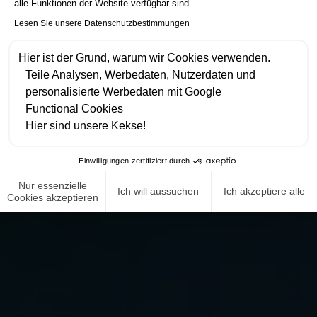
alle Funktionen der Website verfügbar sind.
Lesen Sie unsere Datenschutzbestimmungen
Hier ist der Grund, warum wir Cookies verwenden.
Teile Analysen, Werbedaten, Nutzerdaten und
personalisierte Werbedaten mit Google
Functional Cookies
Hier sind unsere Kekse!
Einwilligungen zertifiziert durch
Nur essenzielle
Ich will aussuchen
Ich akzeptiere alle
Cookies akzeptieren