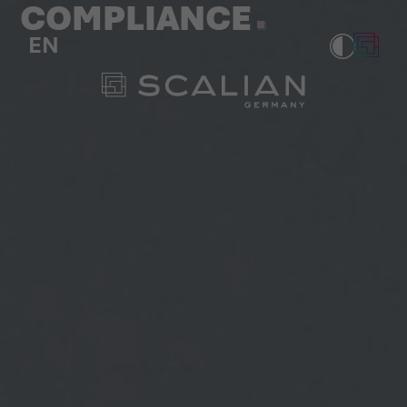
COMPLIANCE
Compliance
EN