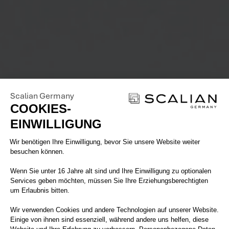
Scalian Germany
COOKIES-
EINWILLIGUNG
Einwilligungsmanagementplattform: 
Wir benötigen Ihre Einwilligung, bevor Sie unsere Website weiter
besuchen können.
Wenn Sie unter 16 Jahre alt sind und Ihre Einwilligung zu optionalen
Services geben möchten, müssen Sie Ihre Erziehungsberechtigten
um Erlaubnis bitten.
Wir verwenden Cookies und andere Technologien auf unserer Website.
Einige von ihnen sind essenziell, während andere uns helfen, diese