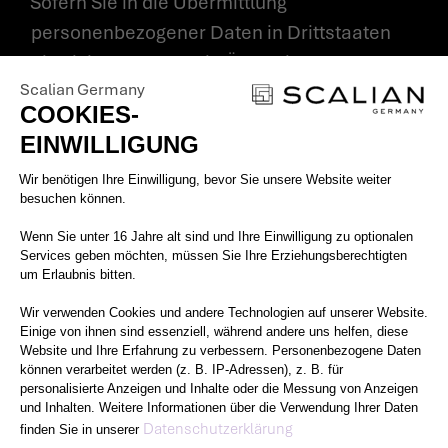
Sofern Sie in die Übermittlung
personenbezogener Daten in Drittstaaten
einwilligen, erfolgt die Übermittlung auf der
Scalian Germany
Rechtsgrundlage des Art. 49 Abs. 1 Buchst.
COOKIES-
a DSGVO.
EINWILLIGUNG
Einwilligungsmanagementplattform: 
5. An wen und warum geben wir
Wir benötigen Ihre Einwilligung, bevor Sie unsere Website weiter
besuchen können.
Ihre personenbezogenen Daten
Wenn Sie unter 16 Jahre alt sind und Ihre Einwilligung zu optionalen
weiter?
Services geben möchten, müssen Sie Ihre Erziehungsberechtigten
um Erlaubnis bitten.
Um unsere Leistungen zu erbringen und als
Wir verwenden Cookies und andere Technologien auf unserer Website.
Unternehmen wirtschaftlich agieren zu
Einige von ihnen sind essenziell, während andere uns helfen, diese
können, bedienen wir uns diverser externen
Website und Ihre Erfahrung zu verbessern. Personenbezogene Daten
können verarbeitet werden (z. B. IP-Adressen), z. B. für
Unternehmen, an die wir in einigen Fällen
personalisierte Anzeigen und Inhalte oder die Messung von Anzeigen
personenbezogene Daten übermitteln.
und Inhalten. Weitere Informationen über die Verwendung Ihrer Daten
Axeptio consent
Datenschutzerklärung
finden Sie in unserer
Sofern bei einigen Betroffenengruppen