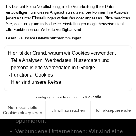
weitere spezifische Empfänger
Es besteht keine Verpflichtung, in die Verarbeitung Ihrer Daten
einzuwilligen, um dieses Angebot zu nutzen. Sie können Ihre Auswahl
personenbezogene Daten enthalten,
jederzeit unter Einstellungen widerrufen oder anpassen. Bitte beachten
informieren wir Sie darüber in Teil B.
Sie, dass aufgrund individueller Einstellungen möglicherweise nicht
alle Funktionen der Website verfügbar sind.
Hostinganbieter: Wir beauftragen
Lesen Sie unsere Datenschutzbestimmungen
zertifizierte Dienstleister zum Hosting
Hier ist der Grund, warum wir Cookies verwenden.
unserer Daten, die über höchste
Teile Analysen, Werbedaten, Nutzerdaten und
Sicherheitsstandards verfügen.
personalisierte Werbedaten mit Google
IT-Dienstleister und SaaS-Anbieter: Wir
Functional Cookies
Hier sind unsere Kekse!
beanspruchen die Leistungen von
diversen Service-Anbietern, die uns als
Einwilligungen zertifiziert durch
Auftragsverarbeiter unterstützen und
Nur essenzielle
Ich will aussuchen
Ich akzeptiere alle
unsere Prozesse vereinfachen und
Cookies akzeptieren
optimieren.
Verbundene Unternehmen: Wir sind eine