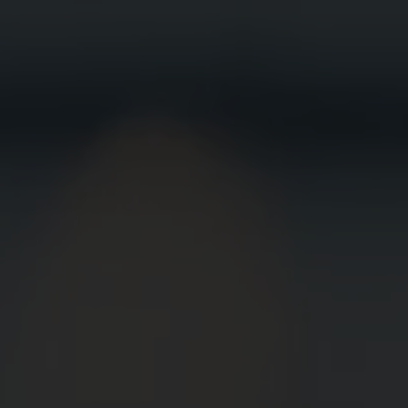
BEWIRB
DICH JETZT
BEI UNS