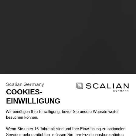
Scalian Germany
COOKIES-
EINWILLIGUNG
Einwilligungsmanagementplattform: 
Wir benötigen Ihre Einwilligung, bevor Sie unsere Website weiter
besuchen können.
Wenn Sie unter 16 Jahre alt sind und Ihre Einwilligung zu optionalen
Services geben möchten, müssen Sie Ihre Erziehungsberechtigten