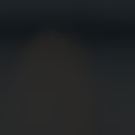
BEWIRB
DICH JETZT
BEI UNS