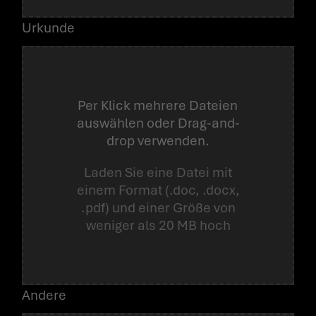
Urkunde
Per Klick mehrere Dateien
auswählen oder Drag-and-
drop verwenden.
Laden Sie eine Datei mit
einem Format (.doc, .docx,
.pdf) und einer Größe von
weniger als 20 MB hoch
Andere