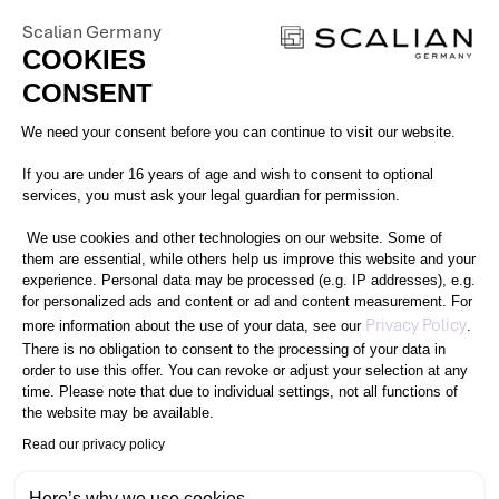
DOKUMENTE
Scalian Germany
COOKIES
Bitte lade Deinen Lebenslauf und
CONSENT
Deine aktuellen, relevanten
Consent Management Platform: Perso
We need your consent before you can continue to visit our website.
Zeugnisse hoch (insgesamt max. 20
If you are under 16 years of age and wish to consent to optional
MB).
services, you must ask your legal guardian for permission.
We use cookies and other technologies on our website. Some of
them are essential, while others help us improve this website and your
Lebenslauf *
experience. Personal data may be processed (e.g. IP addresses), e.g.
for personalized ads and content or ad and content measurement. For
Axeptio consent
Privacy Policy
more information about the use of your data, see our
.
There is no obligation to consent to the processing of your data in
order to use this offer. You can revoke or adjust your selection at any
time. Please note that due to individual settings, not all functions of
Per Klick mehrere Dateien
the website may be available.
auswählen oder Drag-and-
Read our privacy policy
drop verwenden.
Here’s why we use cookies.