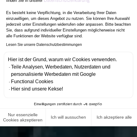
Datenschutzerklärung
finden Sie in unserer
Es besteht keine Verpflichtung, in die Verarbeitung Ihrer Daten
einzuwilligen, um dieses Angebot zu nutzen. Sie können Ihre Auswahl
jederzeit unter Einstellungen widerrufen oder anpassen. Bitte beachten
Sie, dass aufgrund individueller Einstellungen möglicherweise nicht
alle Funktionen der Website verfügbar sind.
Lesen Sie unsere Datenschutzbestimmungen
Hier ist der Grund, warum wir Cookies verwenden.
Teile Analysen, Werbedaten, Nutzerdaten und
personalisierte Werbedaten mit Google
Functional Cookies
Hier sind unsere Kekse!
Einwilligungen zertifiziert durch
Nur essenzielle
Ich will aussuchen
Ich akzeptiere alle
Cookies akzeptieren