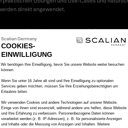
 werden direkt angewendet.
Scalian Germany
 und Auswertungen von Daten haben. Haben Sie viell
COOKIES-
kommen, Reportings bzw. Datenvisualisierungen zu 
EINWILLIGUNG
ebiet erweitern bzw. aufbauen? Dann sind Sie bei di
Einwilligungsmanagementplattform: Pa
Wir benötigen Ihre Einwilligung, bevor Sie unsere Website weiter besuchen
können.
Wenn Sie unter 16 Jahre alt sind und Ihre Einwilligung zu optionalen
te Reports zu erstellen.
Services geben möchten, müssen Sie Ihre Erziehungsberechtigten um
Erlaubnis bitten.
gs können Sie:
Wir verwenden Cookies und andere Technologien auf unserer Website.
Einige von ihnen sind essenziell, während andere uns helfen, diese Website
tellen
und Ihre Erfahrung zu verbessern. Personenbezogene Daten können
en und auswerten
verarbeitet werden (z. B. IP-Adressen), z. B. für personalisierte Anzeigen
und Inhalte oder die Messung von Anzeigen und Inhalten. Weitere