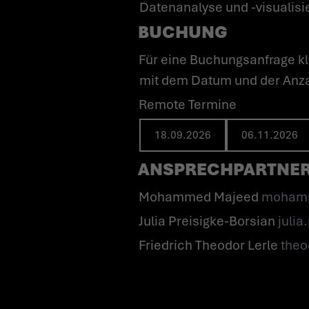
Datenanalyse und -visualisi
BUCHUNG
Für eine Buchungsanfrage klicken Sie einfach auf den gewünschten Termin und schreiben uns eine E-Mail
mit dem Datum und der Anza
Remote Termine
18.09.2026
06.11.2026
ANSPRECHPARTNER
Mohammed Majeed
mohamm
Julia Preisigke-Borsian
julia
Friedrich Theodor Lerle
theo