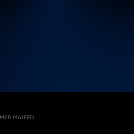
GEN DER
-ANALYSE
MED MAJEED