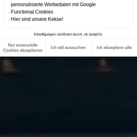
personalisierte Werbedaten mit Google
Functional Cookies
Hier sind unsere Kekse!
Einwilligungen zertifiziert durch
Nur essenzielle
Ich will aussuchen
Ich akzeptiere alle
Cookies akzeptieren