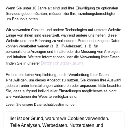
Wenn Sie unter 16 Jahre alt sind und Ihre Einwilligung zu optionalen
Services geben möchten, müssen Sie Ihre Erziehungsberechtigten
um Erlaubnis bitten.
Wir verwenden Cookies und andere Technologien auf unserer Website.
Einige von ihnen sind essenziell, während andere uns helfen, diese
Website und Ihre Erfahrung zu verbessern. Personenbezogene Daten
können verarbeitet werden (z. B. IP-Adressen), z. B. für
personalisierte Anzeigen und Inhalte oder die Messung von Anzeigen
und Inhalten. Weitere Informationen über die Verwendung Ihrer Daten
Axeptio consent
Datenschutzerklärung
finden Sie in unserer
Es besteht keine Verpflichtung, in die Verarbeitung Ihrer Daten
einzuwilligen, um dieses Angebot zu nutzen. Sie können Ihre Auswahl
jederzeit unter Einstellungen widerrufen oder anpassen. Bitte beachten
Sie, dass aufgrund individueller Einstellungen möglicherweise nicht
alle Funktionen der Website verfügbar sind.
Lesen Sie unsere Datenschutzbestimmungen
Hier ist der Grund, warum wir Cookies verwenden.
Teile Analysen, Werbedaten, Nutzerdaten und