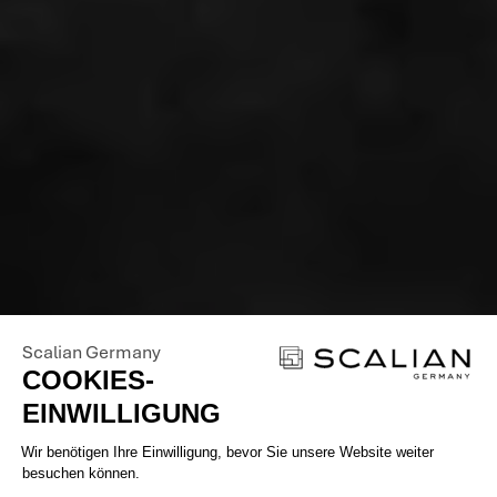
Scalian Germany
COOKIES-
EINWILLIGUNG
Einwilligungsmanagementplattform: 
Wir benötigen Ihre Einwilligung, bevor Sie unsere Website weiter
besuchen können.