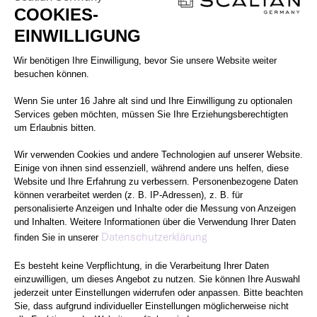
COOKIES-
EINWILLIGUNG
Einwilligungsmanagementplattform: 
Wir benötigen Ihre Einwilligung, bevor Sie unsere Website weiter
besuchen können.
Wenn Sie unter 16 Jahre alt sind und Ihre Einwilligung zu optionalen
Services geben möchten, müssen Sie Ihre Erziehungsberechtigten
um Erlaubnis bitten.
Wir verwenden Cookies und andere Technologien auf unserer Website.
Einige von ihnen sind essenziell, während andere uns helfen, diese
Website und Ihre Erfahrung zu verbessern. Personenbezogene Daten
können verarbeitet werden (z. B. IP-Adressen), z. B. für
personalisierte Anzeigen und Inhalte oder die Messung von Anzeigen
und Inhalten. Weitere Informationen über die Verwendung Ihrer Daten
Axeptio consent
Datenschutzerklärung
finden Sie in unserer
Es besteht keine Verpflichtung, in die Verarbeitung Ihrer Daten
einzuwilligen, um dieses Angebot zu nutzen. Sie können Ihre Auswahl
jederzeit unter Einstellungen widerrufen oder anpassen. Bitte beachten
Sie, dass aufgrund individueller Einstellungen möglicherweise nicht