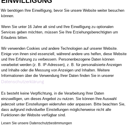
EINWILLIGUNG
ERN UNSER CLOUD-PORT
Einwilligungsmanagementplattform: Pa
Wir benötigen Ihre Einwilligung, bevor Sie unsere Website weiter besuchen
FT MIT STACKIT
können.
Wenn Sie unter 16 Jahre alt sind und Ihre Einwilligung zu optionalen
Services geben möchten, müssen Sie Ihre Erziehungsberechtigten um
uktur sowie konsequente Sicherheits- und DSGVO-A
Erlaubnis bitten.
Wir verwenden Cookies und andere Technologien auf unserer Website.
Einige von ihnen sind essenziell, während andere uns helfen, diese Website
und Ihre Erfahrung zu verbessern. Personenbezogene Daten können
verarbeitet werden (z. B. IP-Adressen), z. B. für personalisierte Anzeigen
 Kundinnen und Kunden ein europäisches Cloud-Ök
und Inhalte oder die Messung von Anzeigen und Inhalten. Weitere
e und Betriebssicherheit in den Mittelpunkt stellt.
Informationen über die Verwendung Ihrer Daten finden Sie in unserer
Axeptio consent
Datenschutzerklärung
Es besteht keine Verpflichtung, in die Verarbeitung Ihrer Daten
einzuwilligen, um dieses Angebot zu nutzen. Sie können Ihre Auswahl
ungsleistungen – von der Cloud-Strategie über Arch
jederzeit unter Einstellungen widerrufen oder anpassen. Bitte beachten Sie,
dass aufgrund individueller Einstellungen möglicherweise nicht alle
ur Umsetzung. Besonders relevant ist das für Organi
Funktionen der Website verfügbar sind.
Governance-, Sicherheits- und Datenschutzanforder
Lesen Sie unsere Datenschutzbestimmungen