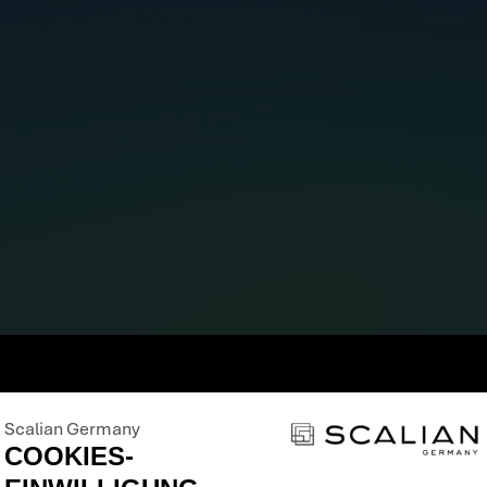
 STACKIT PARTNER 
TEN
APR. 17, 2026
RUSSEL
Scalian Germany
COOKIES-