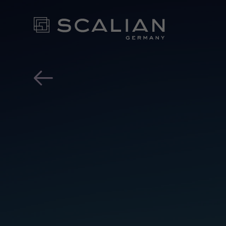
Tagueri ist jetzt STACKI
UNSERE
FÜR IH
- KONT
NEWS ROOM