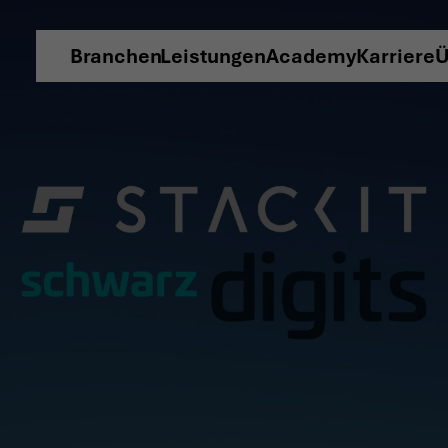
T Partner der Schwarz Gru
 EXPERTISE
Branchen
Leistungen
Academy
Karriere
Ü
REN ERFOLG
AKTIEREN SIE 
© Copyright by Scalian Germany AG