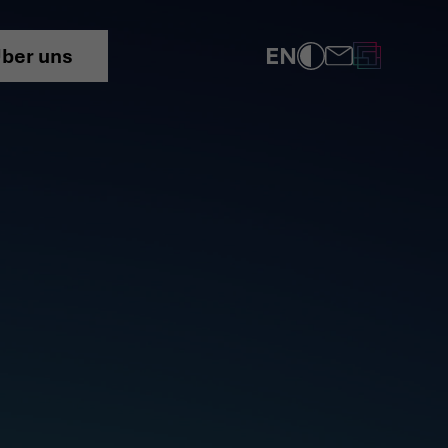
ppe
EN
ber uns
UNS
COMPLIANCE
DATENSCHUTZRICHTLINIE
IMPRESSUM